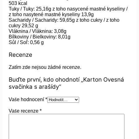
503 kcal
Tuky / Tuky: 25,16g z toho nasycené mastné kyseliny /
z toho nasytené mastné kyseliny 13,9g
Sacharidy / Sacharidy: 59,65g z toho cukry / z toho
cukry 29,52 g
Vláknina / Vláknina: 3,08g
Bílkoviny / Bielkoviny: 8,01g
Sůl / Soľ: 0,56 g
Recenze
Zatím zde nejsou žádné recenze.
Buďte první, kdo ohodnotí „Karton Ovesná
svačinka s arašídy“
Vaše hodnocení
*
Vaše recenze
*