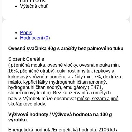
nad 1 000 Kč
Výtečná chuť
Popis
Hodnocení (0)
Ovesná svačinka 40g s arašídy bez palmového tuku
Složení: Cereálie
(
pšeničná
mouka,
ovesné
vločky,
ovesná
mouka min.
16%, pšeničné otruby), cukr, rostlinný tuk řepkový a
kokosový v různém poměru,
arašídy
min. 7%, dextróza,
máslo, kypřící látky (hydrogenuhličitan amonný,
hydrogenuhličitan sodný), emulgátory ( E471,
slunečnicový lecitin). Bez konzervantů a umělých
barviv. Výrobek může obsahovat
mléko, sezam a jiné
skořápkové plody.
Výživové hodnoty / Výživová hodnota na 100 g
výrobku:
Energetická hodnota/Energetická hodnota: 2106 kJ /