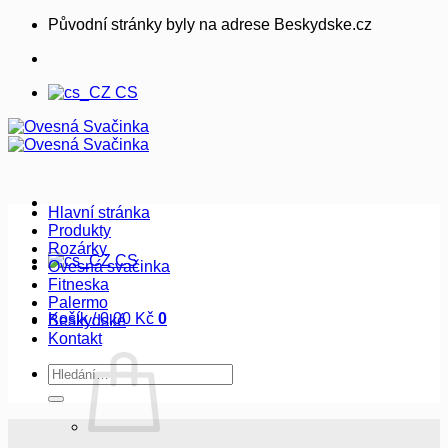
Přeskočit
Původní stránky byly na adrese Beskydske.cz
na
obsah
CS
Hlavní stránka
Produkty
Rozárky
CS
Ovesná svačinka
Fitneska
Palermo
Košík /
0,00
Kč
0
Beskydské
Kontakt
Hledat: