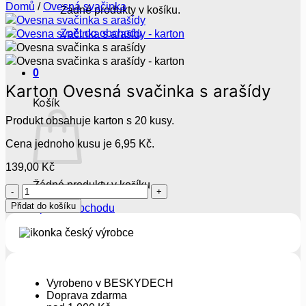
Domů
/
Ovesná svačinka
Žádné produkty v košíku.
Zpět do obchodu
0
Karton Ovesná svačinka s arašídy
Košík
Produkt obsahuje karton s 20 kusy.
Cena jednoho kusu je 6,95 Kč.
139,00
Kč
Žádné produkty v košíku.
Karton
Ovesná
Přidat do košíku
Zpět do obchodu
svačinka
s
arašídy
množství
Vyrobeno v BESKYDECH
Doprava zdarma