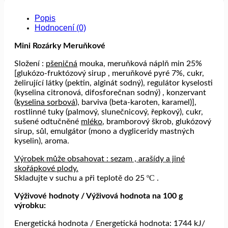
Popis
Hodnocení (0)
Mini Rozárky Meruňkové
Složení :
pšeničná
mouka, meruňková náplň min 25%
[glukózo-fruktózový sirup , meruňkové pyré 7%, cukr,
želirující látky (pektin, alginát sodný), regulátor kyselosti
(kyselina citronová, difosforečnan sodný) , konzervant
(
kyselina sorbová
), barviva (beta-karoten, karamel)],
rostlinné tuky (palmový, slunečnicový, řepkový), cukr,
sušené odtučněné
mléko
, bramborový škrob, glukózový
sirup, sůl, emulgátor (mono a dygliceridy mastných
kyselin), aroma.
Výrobek může obsahovat : sezam , arašídy a jiné
skořápkové plody.
º
C .
Skladujte v suchu a při teplotě do 25
Výživové hodnoty / Výživová hodnota na 100 g
výrobku:
Energetická hodnota / Energetická hodnota: 1744 kJ/