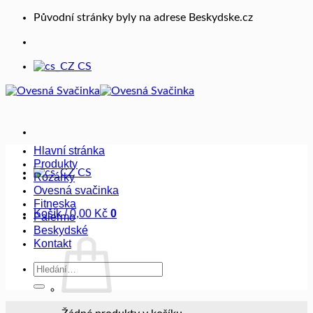
Přeskočit
Původní stránky byly na adrese Beskydske.cz
na
obsah
CS
Hlavní stránka
Produkty
CS
Rozárky
Ovesná svačinka
Fitneska
Košík /
0,00
Kč
0
Palermo
Beskydské
Kontakt
Hledat: