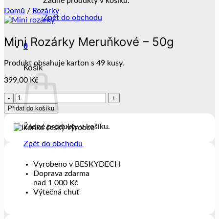
Žádné produkty v košíku.
Domů
/
Rozárky
Zpět do obchodu
Mini Rozárky Meruňkové – 50g
0
Produkt obsahuje karton s 49 kusy.
Košík
399,00
Kč
Mini
Rozárky
Přidat do košíku
Meruňkové
-
Žádné produkty v košíku.
50g
množství
Zpět do obchodu
Vyrobeno v BESKYDECH
Doprava zdarma
nad 1 000 Kč
Výtečná chuť