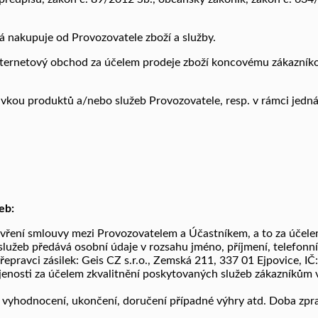
erá nakupuje od Provozovatele zboží a služby.
internetový obchod za účelem prodeje zboží koncovému zákazníko
ávkou produktů a/nebo služeb Provozovatele, resp. v rámci jednán
eb:
ření smlouvy mezi Provozovatelem a Účastníkem, a to za účelem 
užeb předává osobní údaje v rozsahu jméno, příjmení, telefonní čí
pravci zásilek: Geis CZ s.r.o., Zemská 211, 337 01 Ejpovice, I
kojenosti za účelem zkvalitnění poskytovaných služeb zákazníkům
, vyhodnocení, ukončení, doručení případné výhry atd. Doba zp