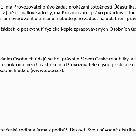
c 1, má Provozovatel právo žádat prokázání totožnosti Účastníka
či z jiné e- mailové adresy, má Provozovatel právo požadovat do
lání ověřovacího e-mailu, nebude jeho žádost na uplatnění práv z
žádosti o poskytnutí fyzické kopie zpracovávaných Osobních úda
áváním Osobních údajů se řídí právním řádem České republiky, a t
nou soukromí mezi Účastníkem a Provozovatelem jsou příslušné č
osobních údajů (www.uoou.cz).
ryze česká rodinná firma z podhůří Beskyd. Svou původně distri