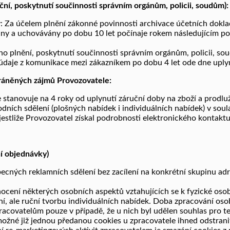
ční, poskytnutí součinnosti správním orgánům, policii, soudům):
Za účelem plnění zákonné povinnosti archivace účetních dokladů
ny a uchovávány po dobu 10 let počínaje rokem následujícím po
ého plnění, poskytnutí součinnosti správním orgánům, policii, so
 a údaje z komunikace mezi zákazníkem po dobu 4 let ode dne uply
ráněných zájmů Provozovatele:
stanovuje na 4 roky od uplynutí záruční doby na zboží a prodluž
ích sdělení (plošných nabídek i individuálních nabídek) v soul
estliže Provozovatel získal podrobnosti elektronického kontaktu 
ní objednávky)
becných reklamních sdělení bez zacílení na konkrétní skupinu ad
nocení některých osobních aspektů vztahujících se k fyzické osob
, ale ruční tvorbu individuálních nabídek. Doba zpracování osob
acovatelům pouze v případě, že u nich byl udělen souhlas pro te
možné již jednou předanou cookies u zpracovatele ihned odstrani