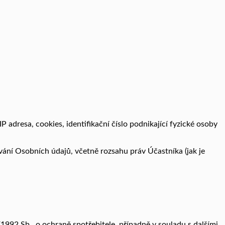
P adresa, cookies, identifikační číslo podnikající fyzické osoby
ání Osobních údajů, včetně rozsahu práv Účastníka (jak je
1992 Sb., o ochraně spotřebitele, případně v souladu s dalšími