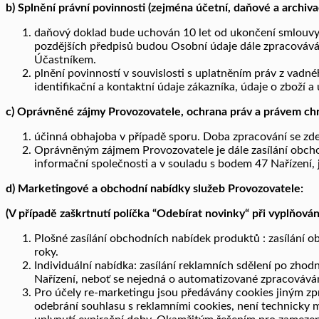
b) Splnění právní povinnosti (zejména účetní, daňové a archiva
daňový doklad bude uchován 10 let od ukončení smlouvy: 
pozdějších předpisů budou Osobní údaje dále zpracovává
Účastníkem.
plnění povinností v souvislosti s uplatněním práv z vadn
identifikační a kontaktní údaje zákazníka, údaje o zboží
c) Oprávněné zájmy Provozovatele, ochrana práv a právem ch
účinná obhajoba v případě sporu. Doba zpracování se zde 
Oprávněným zájmem Provozovatele je dále zasílání obchodn
informační společnosti a v souladu s bodem 47 Nařízení, j
d
) Marketingové a obchodní nabídky služeb Provozovatele:
(V případě zaškrtnutí políčka “Odebírat novinky“ při vyplňová
Plošné zasílání obchodních nabídek produktů : zasílání o
roky.
Individuální nabídka: zasílání reklamních sdělení po zhod
Nařízení, neboť se nejedná o automatizované zpracovávání
Pro účely re-marketingu jsou předávány cookies jiným zpr
odebrání souhlasu s reklamními cookies, není technicky 