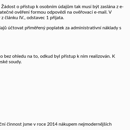
. Žádost o přístup k osobním údajům tak musí být zaslána z e-
datečné ověření formou odpovědi na ověřovací e-mail. V
 článku IV., odstavec 1 přijata.
jů účtovat přiměřený poplatek za administrativní náklady s
o bez ohledu na to, odkud byl přístup k nim realizován. K
eské soudy.
buční činnost jsme v roce 2014 nákupem nejmodernějších