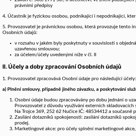
právními předpisy
4. Účastník je fyzickou osobou, podnikající i nepodnikající, kt
5. Provozovatel je právnickou osobou, která provozuje tento 
Osobních údajů:
v rozsahu v jakém byly poskytnuty v souvislosti s objedn
uzavřenou smlouvou;
za účelem/účely uvedenými níže v čl. II
II. Účely a doby zpracování Osobních údajů
1. Provozovatel zpracovává Osobní údaje pro následující účely:
a) Plnění smlouvy, případně jiného závazku, a poskytování služ
Osobní údaje budou zpracovávány po dobu jednání o uzav
Provozovatel z důvodu využívání externích skladovacích sl
Na Trojce 369, 252 62 Nučice IČ: 48534412 a současně pře
Zasílání dotazníků spokojenosti: zasílání dotazníků spo
prodej.
Marketingové akce: pro účely splnění marketingové akce