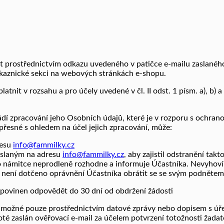
it prostřednictvím odkazu uvedeného v patičce e-mailu zaslanéh
ákaznické sekci na webových stránkách e-shopu.
tnit v rozsahu a pro účely uvedené v čl. II odst. 1 písm. a), b) a c
vádí zpracování jeho Osobních údajů, které je v rozporu s ochra
přesné s ohledem na účel jejich zpracování, může:
resu
info@fammilky.cz
aslaným na adresu
info@fammilky.cz
, aby zajistil odstranění ta
o námitce neprodleně rozhodne a informuje Účastníka. Nevyhoví-
 není dotčeno oprávnění Účastníka obrátit se se svým podnětem
l povinen odpovědět do 30 dní od obdržení žádosti
 f) je možné pouze prostřednictvím datové zprávy nebo dopisem s 
té zaslán ověřovací e-mail za účelem potvrzení totožnosti žadat