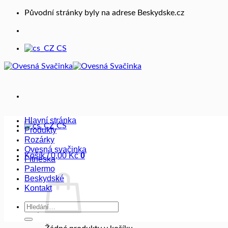
Přeskočit
Původní stránky byly na adrese Beskydske.cz
na
obsah
CS
Hlavní stránka
CS
Produkty
Rozárky
Ovesná svačinka
Košík /
0,00
Kč
0
Fitneska
Palermo
Beskydské
Kontakt
Hledat: