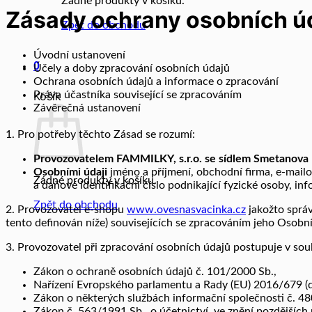
Žádné produkty v košíku.
Zásady ochrany osobních ú
Zpět do obchodu
Úvodní ustanovení
0
Účely a doby zpracování osobních údajů
Ochrana osobních údajů a informace o zpracování
Práva účastníka související se zpracováním
Košík
Závěrečná ustanovení
1. Pro potřeby těchto Zásad se rozumí:
Provozovatelem
FAMMILKY, s.r.o. se sídlem Smetanova 
Osobními údaji
jméno a příjmení, obchodní firma, e-mailov
Žádné produkty v košíku.
a daňové identifikační číslo podnikající fyzické osoby, in
Zpět do obchodu
2. Provozovatel e-shopu
www.
ovesnasvacinka
.cz
jakožto správ
tento definován níže) souvisejících se zpracováním jeho Osobn
3. Provozovatel při zpracování osobních údajů postupuje v sou
Zákon o ochraně osobních údajů č. 101/2000 Sb.,
Nařízení Evropského parlamentu a Rady (EU) 2016/679 (dá
Zákon o některých službách informační společnosti č. 4
Zákon č. 563/1991 Sb., o účetnictví, ve znění pozdějších