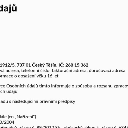
dajů
1912/5, 737 01 Český Těšín, IČ: 268 15 362
á adresa, telefonní číslo, fakturační adresa, doručovací adresa, I
formace o dosažení věku 16 let
ce Osobních údajů tímto informuje o způsobu a rozsahu zpracov
ích údajů.
ladu s následujícími právními předpisy
le jen „Nařízení“)
80/2004
 předpisů, zákon č. 89/2012 Sb., občanský zákoník, zákon č. 634/