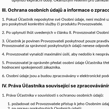
uplynutí expirační doby. Okamžitým řešením pro zamezení
III. Ochrana osobních údajů a informace o zprac
1. Pokud Účastník neposkytne své Osobní údaje, není možné uza
pro poskytnutí konkrétní služby či produktu Provozovatele.
2. Po uplynutí lhůt uvedených v článku II. Provozovatel Osob
3. Účastník je povinen Provozovateli poskytnout pouze pravdi
Provozovatel za správnost poskytnutých údajů nenese odpově
4. Provozovatel vynaloží maximální úsilí, aby nedošlo k neop
5. Provozovatel je oprávněn předat osobní údaje Účastníka tře
hodnocení spokojenosti zákazníka.
6. Osobní údaje jsou a budou zpracovávány v elektronické p
IV. Práva Účastníka související se zpracováván
1. Práva Účastníka v souvislosti s ochranou osobních údajů:
požadovat od Provozovatele přístup k jeho Osobním úda
na opravu poskytnutých Osobních údajů;