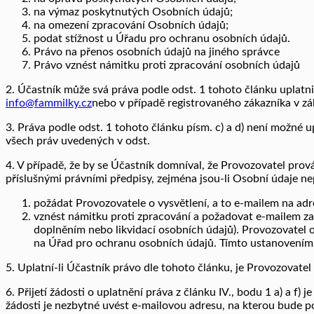
na výmaz poskytnutých Osobních údajů;
na omezení zpracování Osobních údajů;
podat stížnost u Úřadu pro ochranu osobních údajů.
Právo na přenos osobních údajů na jiného správce
Právo vznést námitku proti zpracování osobních údajů
2. Účastník může svá práva podle odst. 1 tohoto článku uplatn
info@fammilky.cz
nebo v případě registrovaného zákazníka v z
3. Práva podle odst. 1 tohoto článku písm. c) a d) není možné upla
všech práv uvedených v odst.
4. V případě, že by se Účastník domníval, že Provozovatel pro
příslušnými právními předpisy, zejména jsou-li Osobní údaje ne
požádat Provozovatele o vysvětlení, a to e-mailem na ad
vznést námitku proti zpracování a požadovat e-mailem z
doplněním nebo likvidací osobních údajů). Provozovatel 
na Úřad pro ochranu osobních údajů. Tímto ustanovením
5. Uplatní-li Účastník právo dle tohoto článku, je Provozovate
6. Přijetí žádosti o uplatnění práva z článku IV., bodu 1 a) a
žádosti je nezbytné uvést e-mailovou adresu, na kterou bude po