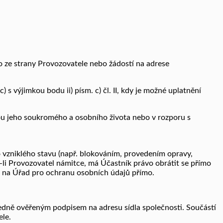
o ze strany Provozovatele nebo žádostí na adrese
) s výjimkou bodu ii) písm. c) čl. II, kdy je možné uplatnění
nou jeho soukromého a osobního života nebo v rozporu s
kto vzniklého stavu (např. blokováním, provedením opravy,
li Provozovatel námitce, má Účastník právo obrátit se přímo
 na Úřad pro ochranu osobních údajů přímo.
úředně ověřeným podpisem na adresu sídla společnosti. Součástí
ele.