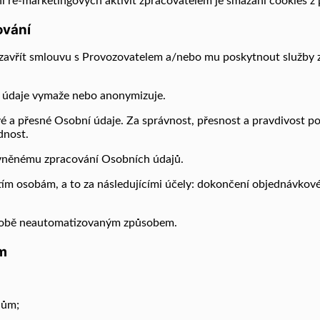
 re-marketingových aktivit zpracovatelem je smazání cookies z 
ování
vřít smlouvu s Provozovatelem a/nebo mu poskytnout služby z ní
ní údaje vymaže nebo anonymizuje.
vé a přesné Osobní údaje. Za správnost, přesnost a pravdivost 
dnost.
rávněnému zpracování Osobních údajů.
tím osobám, a to za následujícími účely: dokončení objednávkové
odobě neautomatizovaným způsobem.
ím
jům;