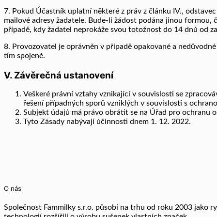
7. Pokud Účastník uplatní některé z práv z článku IV., odstave
mailové adresy žadatele. Bude-li žádost podána jinou formou, 
případě, kdy žadatel neprokáže svou totožnost do 14 dnů od zas
8. Provozovatel je oprávněn v případě opakované a nedůvodné 
tím spojené.
V. Závěrečná ustanovení
Veškeré právní vztahy vznikající v souvislosti se zpracov
řešení případných sporů vzniklých v souvislosti s ochra
Subjekt údajů má právo obrátit se na Úřad pro ochranu 
Tyto Zásady nabývají účinnosti dnem 1. 12. 2022.
O nás
Společnost Fammilky s.r.o. působí na trhu od roku 2003 jako 
technologií rozšířili o výrobu sušenek vlastních značek.